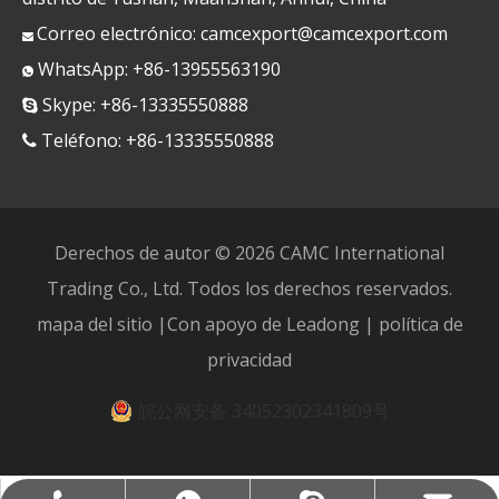
Correo electrónico:
camcexport@camcexport.com

WhatsApp: +86-13955563190

Skype: +86-13335550888

Teléfono: +86-13335550888

Derechos de autor ©
2026
CAMC International
Trading Co., Ltd. Todos los derechos reservados.
mapa del sitio
|Con apoyo de
Leadong
|
política de
privacidad
皖公网安备 34052302341809号