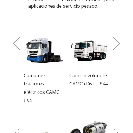
aplicaciones de servicio pesado.
Camión volquete
Camiones
Camion
CAMC clásico 6X4
volquete CAMC
eléctric
s CAMC
8X4/camión
volquet
volquete
e/volqu
servici
CAMC 8