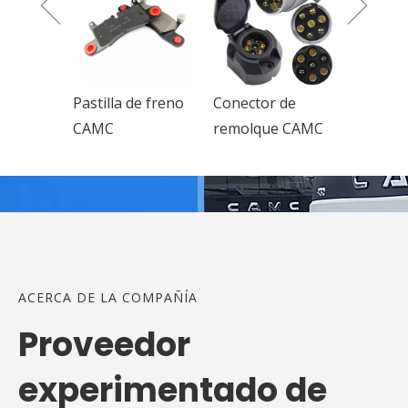
e freno
Conector de
Filtro de aire
Compre
remolque CAMC
CAMC
aire de 
cilindr
ACERCA DE LA COMPAÑÍA
Proveedor
experimentado de