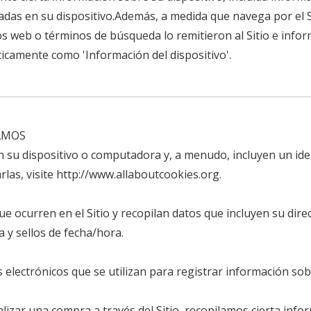
ladas en su dispositivo.Además, a medida que navega por el 
ios web o términos de búsqueda lo remitieron al Sitio e info
icamente como 'Información del dispositivo'.
AMOS
en su dispositivo o computadora y, a menudo, incluyen un i
las, visite
http://www.allaboutcookies.org
.
que ocurren en el Sitio y recopilan datos que incluyen su dir
a y sellos de fecha/hora.
os electrónicos que se utilizan para registrar información so
izar una compra a través del Sitio, recopilamos cierta info