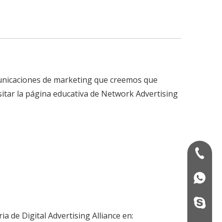
municaciones de marketing que creemos que
sitar la página educativa de Network Advertising
+86-13
+86139
+86133
a de Digital Advertising Alliance en: