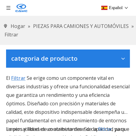
Español
Hogar
»
PIEZAS PARA CAMIONES Y AUTOMÓVILES
»
Filtrar
categoria de producto
El
Filtrar
Se erige como un componente vital en
diversas industrias y ofrece una funcionalidad esencial
que garantiza un rendimiento y una eficiencia
óptimos. Diseñado con precisión y materiales de
calidad, este dispositivo indispensable desempeña un
papel fundamental en el mantenimiento de entornos
limpios y libres de contaminantes. Su capacidad para
La versatilidad es un atributo clave de la
filtro
r
, ya que