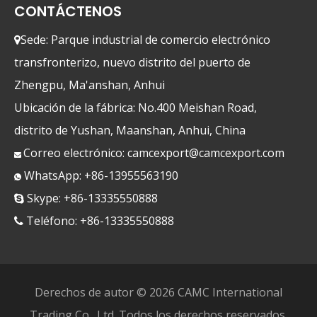
CONTÁCTENOS
Sede: Parque industrial de comercio electrónico

transfronterizo, nuevo distrito del puerto de
Zhengpu, Ma'anshan, Anhui
Ubicación de la fábrica: No.400 Meishan Road,
distrito de Yushan, Maanshan, Anhui, China
Correo electrónico:
camcexport@camcexport.com

WhatsApp: +86-13955563190

Skype: +86-13335550888

Teléfono: +86-13335550888

Derechos de autor ©
2026
CAMC International
Trading Co., Ltd. Todos los derechos reservados.