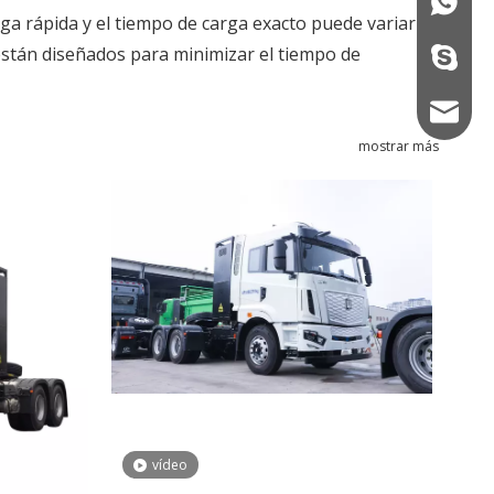
+86139
ga rápida y el tiempo de carga exacto puede variar
 están diseñados para minimizar el tiempo de
+86133
camcex
mostrar más
vídeo