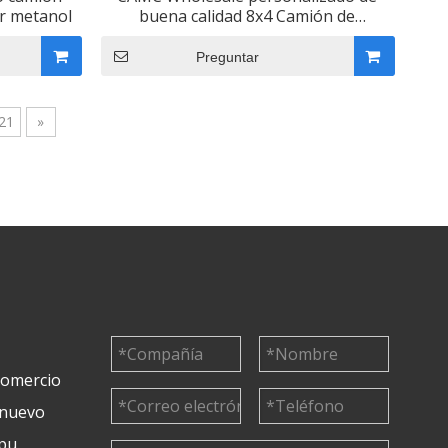
r metanol
buena calidad 8x4 Camión de
mezclador de concreto para la venta
de cemento
Preguntar
21
»
 comercio
 nuevo
pu,