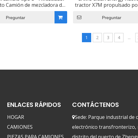
to Camión de mezcladora de
tractor X7M propulsado po
o M7 de calidad superior
Preguntar
Preguntar
1
2
3
4
...
ENLACES RÁPIDOS
CONTÁCTENOS
HOGAR
Sede: Parque industrial de

CAMIONES
electrónico transfronterizo,
PIEZAS PARA CAMIONES
distrito del puerto de Zheng