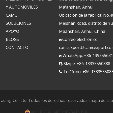
Y AUTOMÓVILES
Ma'anshan, Anhui
CAMC
Ubicación de la fábrica: No.4
SOLUCIONES
Meishan Road, distrito de Y
APOYO
Maanshan, Anhui, China
BLOGS
Correo electrónico:

CONTACTO
camcexport@camcexport.co
WhatsApp: +86-13955563

Skype: +86-13335550888

Teléfono: +86-133355508

ading Co., Ltd. Todos los derechos reservados.
mapa del sit
皖公网安备 34052302341809号