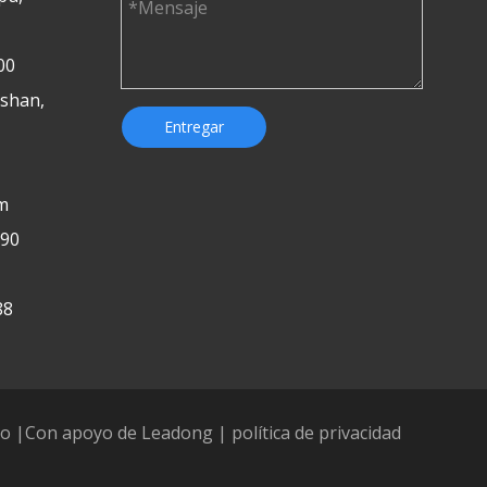
00
ushan,
Entregar
m
190
88
io
|Con apoyo de
Leadong
|
política de privacidad