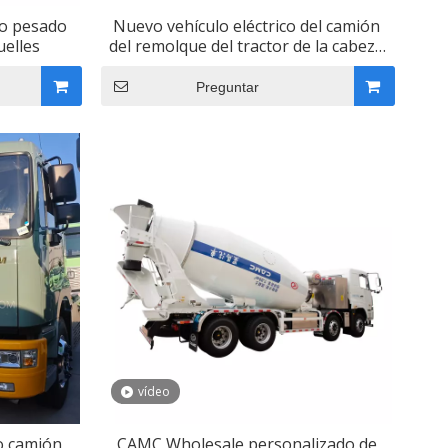
io pesado
Nuevo vehículo eléctrico del camión
elles
del remolque del tractor de la cabeza
6X4 del camión
Preguntar
vídeo
o camión
CAMC Wholesale personalizado de