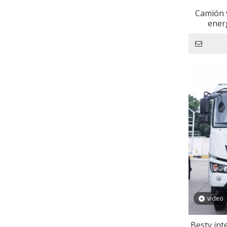
Camión v
ener
vídeo
Besty int