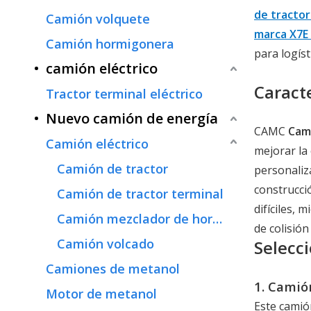
de tractor
Camión volquete
marca X7E 
Camión hormigonera
para logís
camión eléctrico
Caracte
Tractor terminal eléctrico
Nuevo camión de energía
CAMC
Cami
Camión eléctrico
mejorar la 
Camión de tractor
personaliz
construcci
Camión de tractor terminal
difíciles, 
Camión mezclador de hormigón
de colisión
Camión volcado
Selecc
Camiones de metanol
1. Camió
Motor de metanol
Este camió