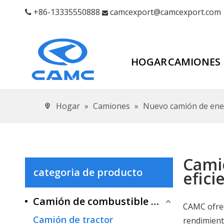
+86-13335550888
camcexport@camcexport.com


HOGAR
CAMIONES
Hogar
»
Camiones
»
Nuevo camión de ene
Camio
categoria de producto
efici
Camión de combustible tradicional
CAMC ofre
Camión de tractor
rendimient