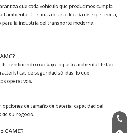
 garantiza que cada vehículo que producimos cumpla
idad ambiental. Con más de una década de experiencia,
 para la industria del transporte moderna.
 CAMC?
alto rendimiento con bajo impacto ambiental. Están
acterísticas de seguridad sólidas, lo que
tos operativos.
n opciones de tamaño de batería, capacidad del
s de su negocio.
+86-13
ico CAMC?