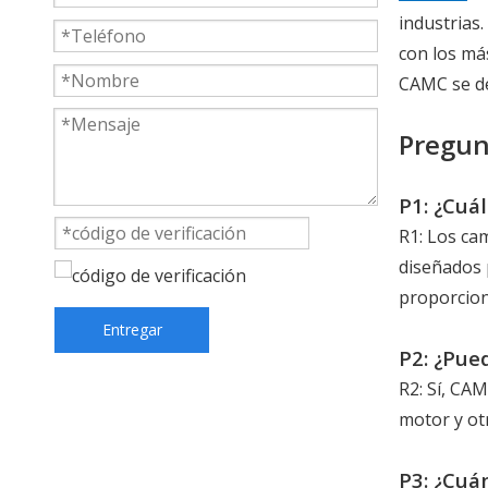
industrias
con los má
CAMC se de
Pregun
P1: ¿Cuá
R1: Los ca
diseñados p
proporcion
Entregar
P2: ¿Pue
R2: Sí, CA
motor y otr
P3: ¿Cuá