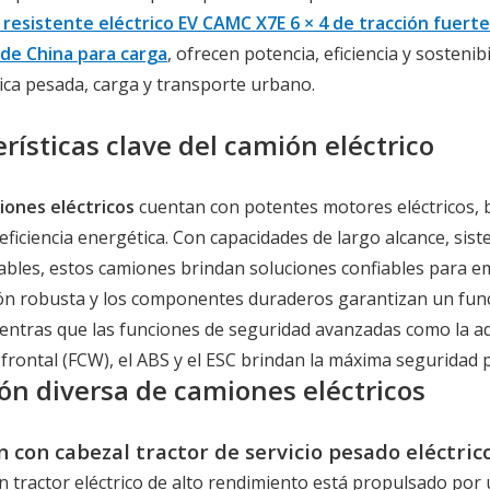
 resistente eléctrico EV CAMC X7E 6 × 4 de tracción fuerte
de China para carga
, ofrecen potencia, eficiencia y sosteni
tica pesada, carga y transporte urbano.
rísticas clave del camión eléctrico
ones eléctricos
cuentan con potentes motores eléctricos, b
eficiencia energética. Con capacidades de largo alcance, sis
ables, estos camiones brindan soluciones confiables para e
ón robusta y los componentes duraderos garantizan un func
mientras que las funciones de seguridad avanzadas como la ad
 frontal (FCW), el ABS y el ESC brindan la máxima seguridad 
ión diversa de camiones eléctricos
n con cabezal tractor de servicio pesado eléctri
n tractor eléctrico de alto rendimiento está propulsado po