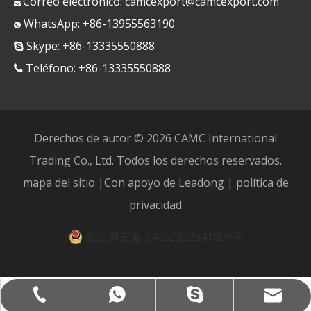
Correo electrónico:
camcexport@camcexport.com

WhatsApp: +86-13955563190

Skype: +86-13335550888

Teléfono: +86-13335550888

Derechos de autor ©
2026
CAMC International
Trading Co., Ltd. Todos los derechos reservados.
mapa del sitio
|Con apoyo de
Leadong
|
política de
privacidad
皖公网安备 34052302341809号
camcexport@camcexport.com
+86-13335550888
+8613955563190
+8613335550888