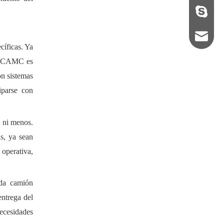
+86133
camcex
cíficas. Ya
de CAMC es
on sistemas
iparse con
s ni menos.
s, ya sean
 operativa,
ada camión
entrega del
ecesidades