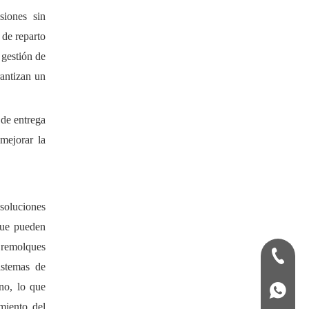
siones sin
 de reparto
 gestión de
antizan un
 de entrega
 mejorar la
soluciones
que pueden
n remolques
+86-13
istemas de
no, lo que
+86139
miento del