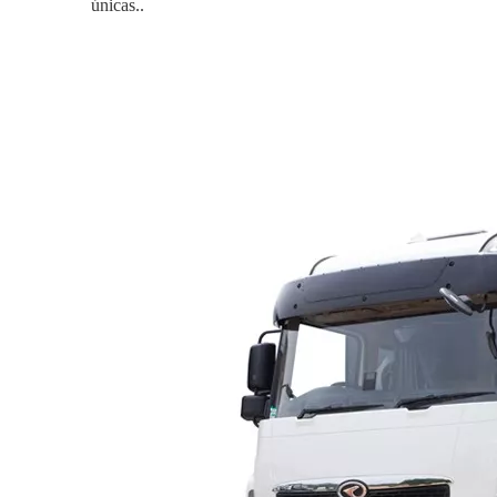
únicas.
.