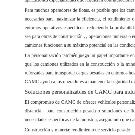
Para
muchos operadores de flotas, es posible que los cami
necesarias para maximizar la eficiencia, el rendimiento 
entornos operativos específicos, reduciendo la probabili
sea para
obras de construcción ,
,
operaciones mineras
o
e
camiones funcionen a su máximo potencial en las condicio
La personalización también juega un papel importante e
que los camiones utilizados en
la construcción
o
la min
reforzadas
para transportar cargas pesadas en entornos hos
CAMC ayuda a los operadores a mantener la seguridad mi
Soluciones personalizables de CAMC para indus
El compromiso de CAMC de ofrecer
vehículos personal
distancia
,
para construcción pesada
o
soluciones de fl
necesidades específicas de la industria, asegurando que c
Construcción y minería: rendimiento de servicio pesado