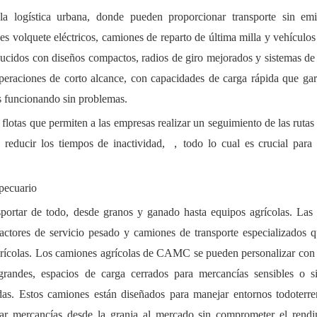
 logística urbana, donde pueden proporcionar transporte sin emi
s volquete eléctricos, camiones de reparto de última milla y vehículos
ucidos con diseños compactos, radios de giro mejorados y sistemas de
peraciones de corto alcance, con capacidades de carga rápida que gar
s funcionando sin problemas.
lotas que permiten a las empresas realizar un seguimiento de las rutas
 reducir los tiempos de inactividad,
，
todo lo cual es crucial para
opecuario
sportar de todo, desde granos y ganado hasta equipos agrícolas. Las 
actores de servicio pesado y camiones de transporte especializados 
 agrícolas. Los camiones agrícolas de CAMC se pueden personalizar co
 grandes, espacios de carga cerrados para mercancías sensibles o s
das. Estos camiones están diseñados para manejar entornos todoterre
tar mercancías desde la granja al mercado sin comprometer el rendi