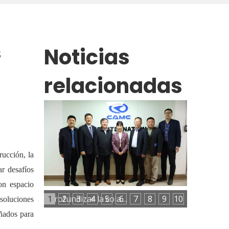
Noticias
s
relacionadas
rucción, la
ar desafíos
on espacio
1
2
3
4
5
6
Profundizar la colaboración entre el gobierno, las universidades y las empresas para potenciar el desarrollo del talento industrial
7
8
9
10
r
soluciones
ñados para