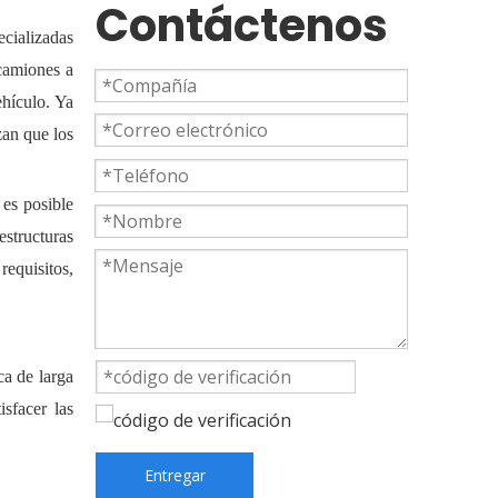
Contáctenos
ecializadas
 camiones a
ehículo. Ya
zan que los
 es posible
estructuras
requisitos,
ica de larga
sfacer las
Entregar