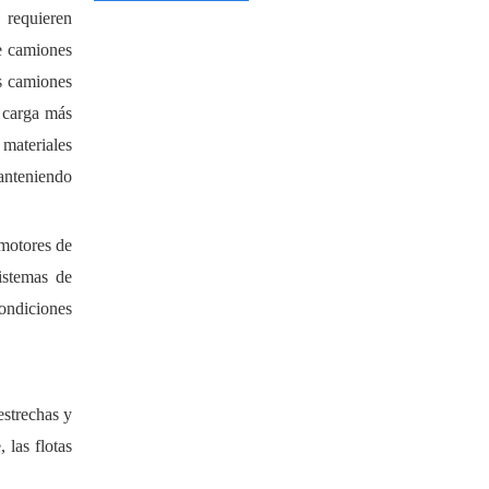
 requieren
e
camiones
 camiones
e carga más
 materiales
anteniendo
motores de
istemas de
ondiciones
estrechas y
 las flotas