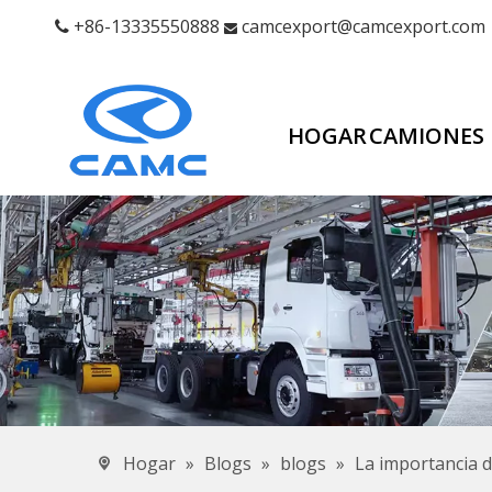
+86-13335550888
camcexport@camcexport.com


HOGAR
CAMIONES
Hogar
»
Blogs
»
blogs
»
La importancia d