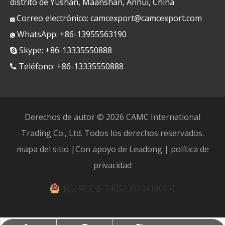
distrito de Yushan, Maanshan, Anhui, China
Correo electrónico:
camcexport@camcexport.com

WhatsApp: +86-13955563190

Skype: +86-13335550888

Teléfono: +86-13335550888

Derechos de autor ©
2026
CAMC International
Trading Co., Ltd. Todos los derechos reservados.
mapa del sitio
|Con apoyo de
Leadong
|
política de
privacidad
皖公网安备 34052302341809号