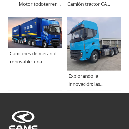
Motor todoterreno serie GS13M de metanol CAMC New Energy
Camión tractor CAMC de metanol para carga general - Farizon AUTO
Camiones de metanol
renovable: una
solución más limpia y
Explorando la
ecológica para
innovación: las
vehículos de nueva
pruebas de clientes
energía
europeos conducen a
nuestros camiones de
nueva generación