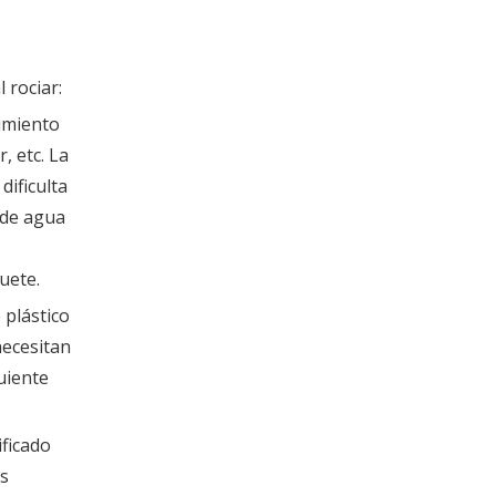
 rociar:
imiento
, etc. La
dificulta
e de agua
uete.
 plástico
necesitan
guiente
ificado
os