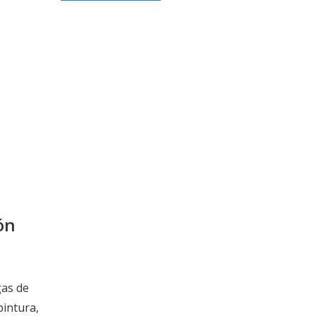
ón
gas de
pintura,