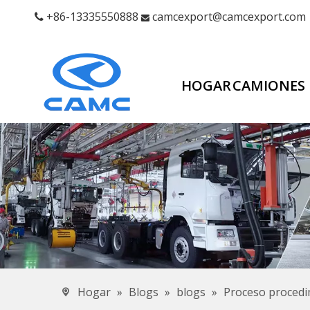
+86-13335550888
camcexport@camcexport.com


HOGAR
CAMIONES
Hogar
»
Blogs
»
blogs
»
Proceso procedim