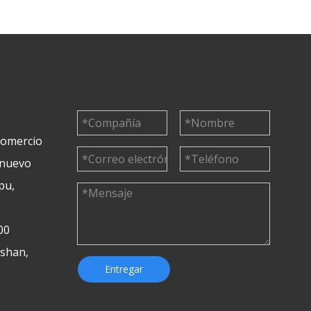
 comercio
 nuevo
pu,
00
ushan,
Entregar