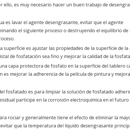
Por ello, es muy necesario hacer un buen trabajo de desengr
ua es lavar el agente desengrasante, evitar que el agente
inando el siguiente proceso o destruyendo el equilibrio de 
roceso.
 la superficie es ajustar las propiedades de la superficie de la 
istal de fosfatación sea fino y mejorar la calidad de la fosfata
na capa protectora de fosfato en la superficie del tablero ca
n es mejorar la adherencia de la película de pintura y mejora
l fosfatado es para limpiar la solución de fosfatado adherid
 residual participe en la corrosión electroquímica en el futur
ra rociar y generalmente tiene el efecto de eliminar la may
 evitar que la temperatura del líquido desengrasante princip