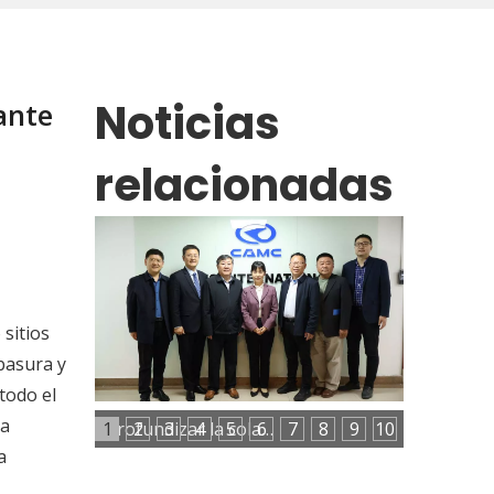
Noticias
ante
relacionadas
sitios
basura y
todo el
la
1
2
3
4
5
6
Profundizar la colaboración entre el gobierno, las universidades y las empresas para potenciar el desarrollo del talento industrial
7
8
9
10
a