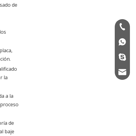
asado de
+86-13
los
+86139
placa,
+86133
ción.
lificado
camcex
r la
a a la
o proceso
oría de
al baje