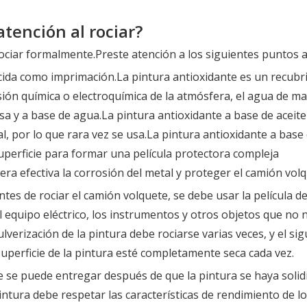
tención al rociar?
ociar formalmente.Preste atención a los siguientes puntos al
cida como imprimación.La pintura antioxidante es un recubr
sión química o electroquímica de la atmósfera, el agua de mar
 y a base de agua.La pintura antioxidante a base de aceite 
ial, por lo que rara vez se usa.La pintura antioxidante a bas
uperficie para formar una película protectora compleja
a efectiva la corrosión del metal y proteger el camión volq
ntes de rociar el camión volquete, se debe usar la película de
 el equipo eléctrico, los instrumentos y otros objetos que no 
lverización de la pintura debe rociarse varias veces, y el si
uperficie de la pintura esté completamente seca cada vez.
 se puede entregar después de que la pintura se haya solid
ntura debe respetar las características de rendimiento de l