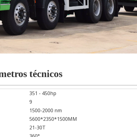
metros técnicos
351 - 450hp
9
1500-2000 nm
5600*2350*1500MM
21-30T
360°