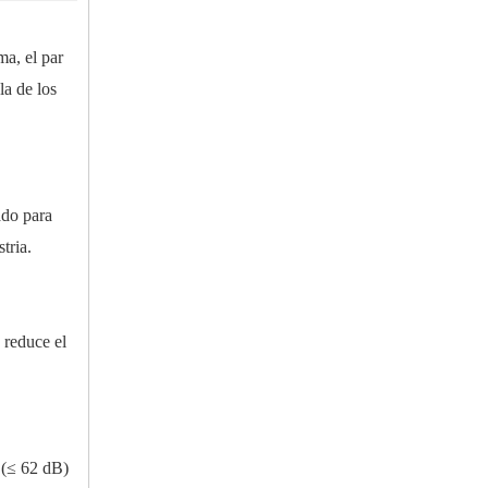
a, el par
a de los
ado para
tria.
 reduce el
 (≤ 62 dB)