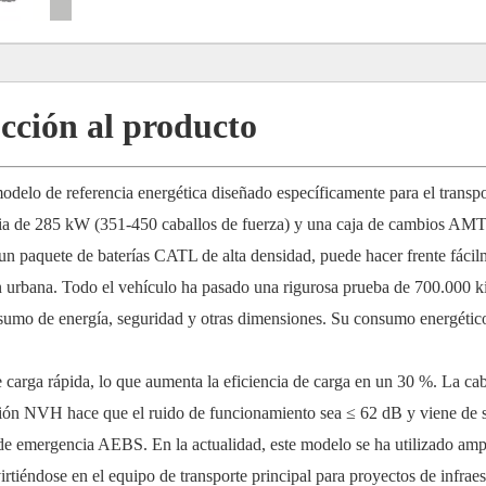
cción al producto
elo de referencia energética diseñado específicamente para el transpo
ncia de 285 kW (351-450 caballos de fuerza) y una caja de cambios A
n paquete de baterías CATL de alta densidad, puede hacer frente fácil
n urbana. Todo el vehículo ha pasado una rigurosa prueba de 700.000 k
sumo de energía, seguridad y otras dimensiones. Su consumo energético
 carga rápida, lo que aumenta la eficiencia de carga en un 30 %. La ca
ación NVH hace que el ruido de funcionamiento sea ≤ 62 dB y viene de 
de emergencia AEBS. En la actualidad, este modelo se ha utilizado am
tiéndose en el equipo de transporte principal para proyectos de infraes