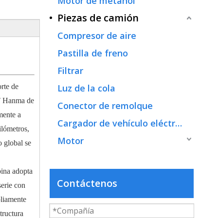
Motor de metanol
Piezas de camión
Compresor de aire
Pastilla de freno
Filtrar
rte de
Luz de la cola
MT Hanma de
Conector de remolque
mente a
Cargador de vehículo eléctrico
ilómetros,
Motor
 global se
bina adopta
Contáctenos
serie con
pliamente
tructura