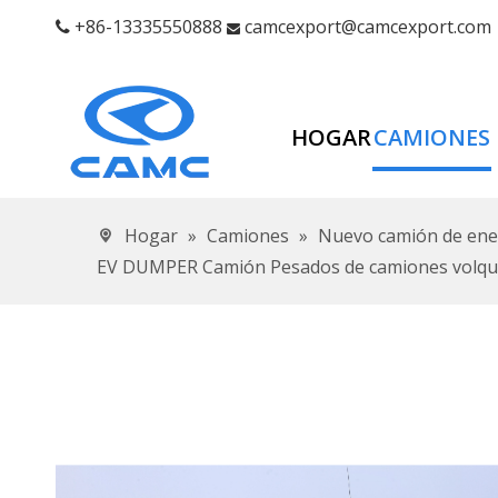
+86-13335550888
camcexport@camcexport.com


HOGAR
CAMIONES
Hogar
»
Camiones
»
Nuevo camión de ene
EV DUMPER Camión Pesados ​​de camiones volq