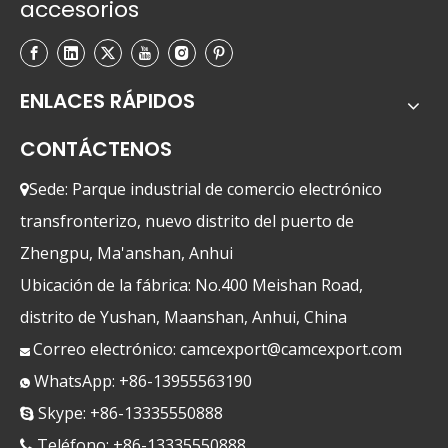
accesorios
ENLACES RÁPIDOS
CONTÁCTENOS
Sede: Parque industrial de comercio electrónico

transfronterizo, nuevo distrito del puerto de
Zhengpu, Ma'anshan, Anhui
Ubicación de la fábrica: No.400 Meishan Road,
distrito de Yushan, Maanshan, Anhui, China
Correo electrónico:
camcexport@camcexport.com

WhatsApp: +86-13955563190

Skype: +86-13335550888

Teléfono: +86-13335550888
