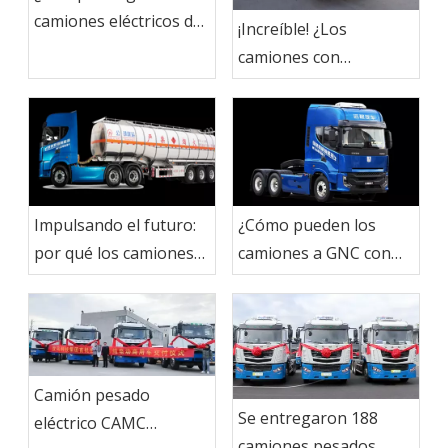
camiones eléctricos de
¡Increíble! ¿Los
CAMC?
camiones con
hidrógeno de CAMC
han logrado esto?
Impulsando el futuro:
¿Cómo pueden los
por qué los camiones
camiones a GNC con
de nueva energía para
bajas emisiones de
el transporte de corta
carbono impulsar la
distancia son la opción
sostenibilidad en el
sostenible
transporte de nuevas
energías?
Camión pesado
Se entregaron 188
eléctrico CAMC
camiones pesados ​​