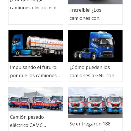
camiones eléctricos de
¡Increíble! ¿Los
CAMC?
camiones con
hidrógeno de CAMC
han logrado esto?
Impulsando el futuro:
¿Cómo pueden los
por qué los camiones
camiones a GNC con
de nueva energía para
bajas emisiones de
el transporte de corta
carbono impulsar la
distancia son la opción
sostenibilidad en el
sostenible
transporte de nuevas
energías?
Camión pesado
Se entregaron 188
eléctrico CAMC