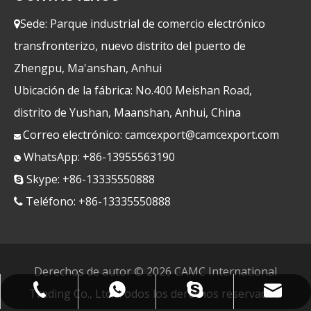
Sede: Parque industrial de comercio electrónico

transfronterizo, nuevo distrito del puerto de
Zhengpu, Ma'anshan, Anhui
Ubicación de la fábrica: No.400 Meishan Road,
distrito de Yushan, Maanshan, Anhui, China
Correo electrónico:
camcexport@camcexport.com

WhatsApp: +86-13955563190

Skype: +86-13335550888

Teléfono: +86-13335550888

Derechos de autor ©
2026
CAMC International
camcexport@camcexport.com
+86-13335550888
+8613955563190
+8613335550888
Trading Co., Ltd. Todos los derechos reservados.