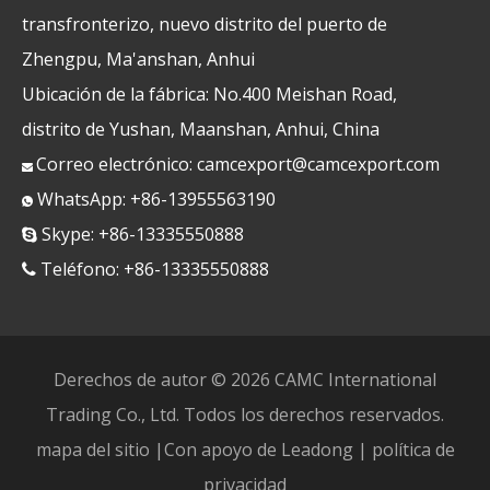
transfronterizo, nuevo distrito del puerto de
Zhengpu, Ma'anshan, Anhui
Ubicación de la fábrica: No.400 Meishan Road,
distrito de Yushan, Maanshan, Anhui, China
Correo electrónico:
camcexport@camcexport.com

WhatsApp: +86-13955563190

Skype: +86-13335550888

Teléfono: +86-13335550888

Derechos de autor ©
2026
CAMC International
Trading Co., Ltd. Todos los derechos reservados.
mapa del sitio
|Con apoyo de
Leadong
|
política de
privacidad