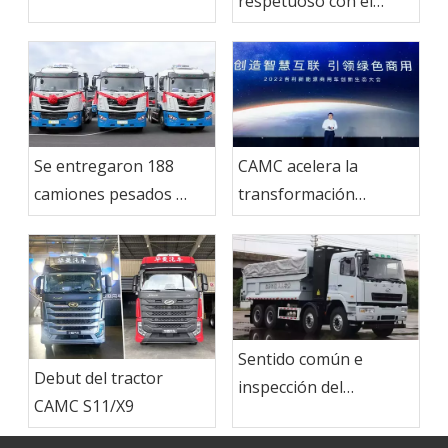
respetuoso con el
CAMC
medio ambiente!Se
enviaron 15 tractores
CAMC LNG al mercado
indonesio
Se entregaron 188
CAMC acelera la
camiones pesados ​​
transformación
CAMC a Ma Steel
ecológica e impulsa la
Group
mejora de la industria
de vehículos
comerciales de nueva
energía
Sentido común e
Debut del tractor
inspección del
CAMC S11/X9
mantenimiento de
camiones volquete