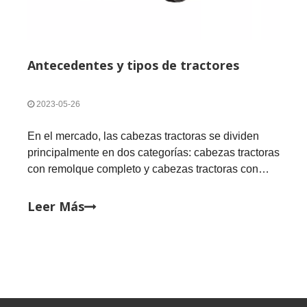
Antecedentes y tipos de tractores
2023-05-26
En el mercado, las cabezas tractoras se dividen
principalmente en dos categorías: cabezas tractoras
con remolque completo y cabezas tractoras con
semirremolque.Los camiones tractores
semirremolque significan que la mitad delantera del
Leer Más
remolque se coloca en la silla de tracción sobre la
sección trasera del camión tractor, y el puente
detrás del camión tractor soporta parte del peso del
remolque.Un camión tractor de remolque completo
significa que el extremo delantero del remolque
está conectado al extremo trasero del camión