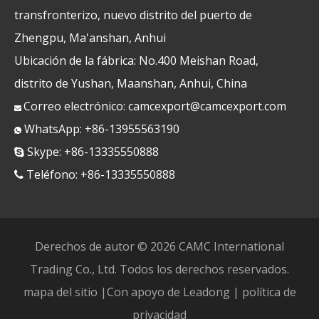
transfronterizo, nuevo distrito del puerto de
Zhengpu, Ma'anshan, Anhui
Ubicación de la fábrica: No.400 Meishan Road,
distrito de Yushan, Maanshan, Anhui, China
Correo electrónico:
camcexport@camcexport.com

WhatsApp: +86-13955563190

Skype: +86-13335550888

Teléfono: +86-13335550888

Derechos de autor ©
2026
CAMC International
Trading Co., Ltd. Todos los derechos reservados.
mapa del sitio
|Con apoyo de
Leadong
|
política de
privacidad