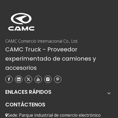
tractor.El camión tractor de GNC solo proporciona
fuerza de tracción hacia adelante y arrastra el
remolque, pero no soporta el peso hacia abajo del
remolque.A continuación, echemos un vistazo a los
antecedentes y tipos de tractores.
CAMC Comercio Internacional Co., Ltd.
CAMC Truck - Proveedor
experimentado de camiones y
accesorios
ENLACES RÁPIDOS
CONTÁCTENOS
Sede: Parque industrial de comercio electrónico
