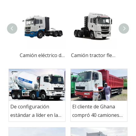
Camión eléctrico de lujo para carga urbana
Camión tractor flexible eléctrico puro para remolque
De configuración
El cliente de Ghana
estándar a líder en la
compró 40 camiones
industria: camión
CAMC
hormigonera CAMC