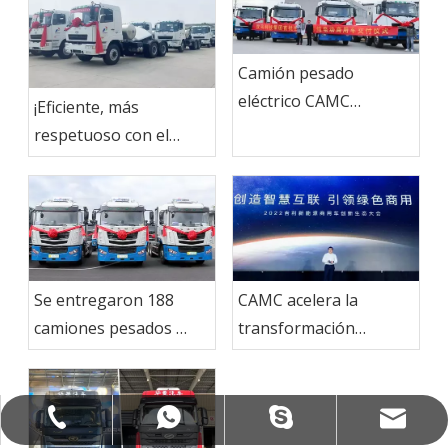
Camión pesado
eléctrico CAMC
¡Eficiente, más
exportado a Brasil
respetuoso con el
medio ambiente!Se
enviaron 15 tractores
CAMC LNG al mercado
indonesio
Se entregaron 188
CAMC acelera la
camiones pesados ​​
transformación
CAMC a Ma Steel
ecológica e impulsa la
Group
mejora de la industria
de vehículos
camcexport@camcexport.com
+86-13335550888
+8613955563190
+8613335550888
comerciales de nueva