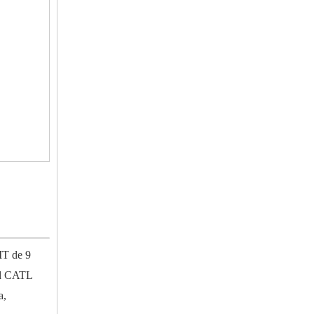
MT de 9
dad CATL
a,