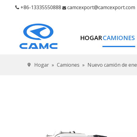
+86-13335550888
camcexport@camcexport.com


HOGAR
CAMIONES
Hogar
»
Camiones
»
Nuevo camión de ene