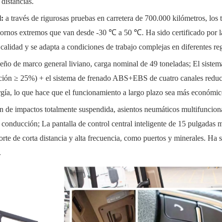
 distancias.
l:
a través de rigurosas pruebas en carretera de 700.000 kilómetros, los t
ntornos extremos que van desde -30 ℃ a 50 ℃. Ha sido certificado por l
alidad y se adapta a condiciones de trabajo complejas en diferentes re
seño de marco general liviano, carga nominal de 49 toneladas; El sistem
eración ≥ 25%) + el sistema de frenado ABS+EBS de cuatro canales reduc
rgía, lo que hace que el funcionamiento a largo plazo sea más económic
n de impactos totalmente suspendida, asientos neumáticos multifuncion
onducción; La pantalla de control central inteligente de 15 pulgadas m
te de corta distancia y alta frecuencia, como puertos y minerales. Ha 
.