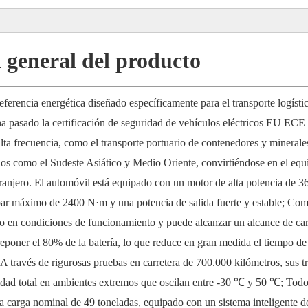
 general del producto
erencia energética diseñado específicamente para el transporte logísti
 ha pasado la certificación de seguridad de vehículos eléctricos EU EC
alta frecuencia, como el transporte portuario de contenedores y minerale
os como el Sudeste Asiático y Medio Oriente, convirtiéndose en el equ
tranjero. El automóvil está equipado con un motor de alta potencia de 36
r máximo de 2400 N·m y una potencia de salida fuerte y estable; Co
do en condiciones de funcionamiento y puede alcanzar un alcance de ca
reponer el 80% de la batería, lo que reduce en gran medida el tiempo de
 A través de rigurosas pruebas en carretera de 700.000 kilómetros, sus t
lidad total en ambientes extremos que oscilan entre -30 ℃ y 50 ℃; Todo
na carga nominal de 49 toneladas, equipado con un sistema inteligente d