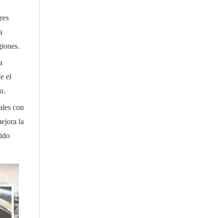
res
a
giones.
a
e el
o.
ales con
ejora la
sido