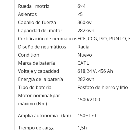
Rueda motriz
6×4
Asientos
≤5
Caballo de fuerza
360kw
Capacidad del motor
282kwh
Certificación de neumáticos
ECE, CCG, ISO, PUNTO, 
Diseño de neumáticos
Radial
Condition
Nuevo
Marca de batería
CATL
Voltaje y capacidad
618,24 V, 456 Ah
Energía de la batería
282kwh
Tipo de batería
Fosfato de hierro y litio
Motor nominal/par
1500/2100
máximo (Nm)
Amplia autonomía (km)
150~170
Tiempo de carga
1,5h