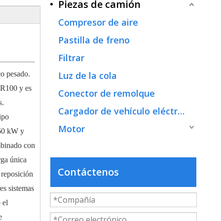
Piezas de camión
Compresor de aire
Pastilla de freno
Filtrar
co pesado.
Luz de la cola
E R100 y es
Conector de remolque
s.
Cargador de vehículo eléctrico
ipo
Motor
0 ​​kW y
mbinado con
rga única
Contáctenos
 reposición
res sistemas
 el
e