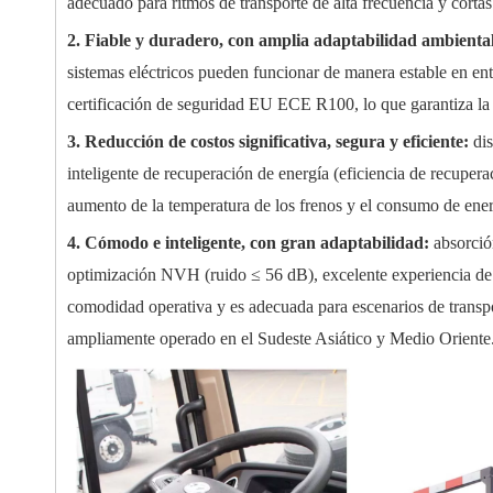
adecuado para ritmos de transporte de alta frecuencia y cortas
2. Fiable y duradero, con amplia adaptabilidad ambienta
sistemas eléctricos pueden funcionar de manera estable en e
certificación de seguridad EU ECE R100, lo que garantiza la c
3. Reducción de costos significativa, segura y eficiente:
di
inteligente de recuperación de energía (eficiencia de recup
aumento de la temperatura de los frenos y el consumo de ene
4. Cómodo e inteligente, con gran adaptabilidad:
absorció
optimización NVH (ruido ≤ 56 dB), excelente experiencia de c
comodidad operativa y es adecuada para escenarios de transpor
ampliamente operado en el Sudeste Asiático y Medio Oriente