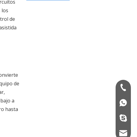
rcuitos
 los
trol de
asistida
onvierte
equipo de
+86-13
ar,
 bajo a
+86139
ro hasta
+86133
camcex