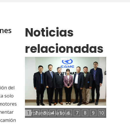
Noticias
ones
relacionadas
ión del
ta solo
 motores
imentar
1
2
3
4
5
6
Profundizar la colaboración entre el gobierno, las universidades y las empresas para potenciar el desarrollo del talento industrial
7
8
9
10
l camión