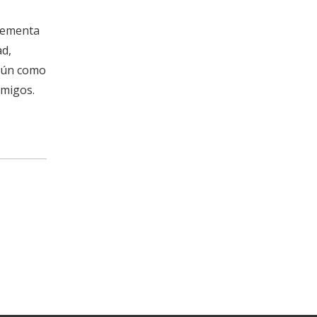
plementa
ad,
omún como
amigos.