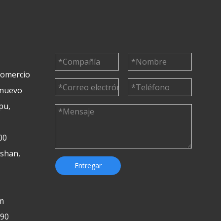
 comercio
 nuevo
pu,
00
ushan,
Entregar
m
190