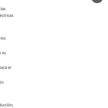
las
éctricas
 los
o es
tará el
ón
ducción,