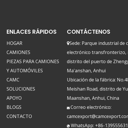
ENLACES RÁPIDOS
CONTÁCTENOS
HOGAR
Sede: Parque industrial de

CAMIONES
electrónico transfronterizo,
PIEZAS PARA CAMIONES
distrito del puerto de Zheng
Y AUTOMÓVILES
Ma'anshan, Anhui
CAMC
Ubicación de la fábrica: No.4
SOLUCIONES
Meishan Road, distrito de Y
APOYO
Maanshan, Anhui, China
BLOGS
Correo electrónico:

CONTACTO
camcexport@camcexport.co
WhatsApp: +86-13955563
