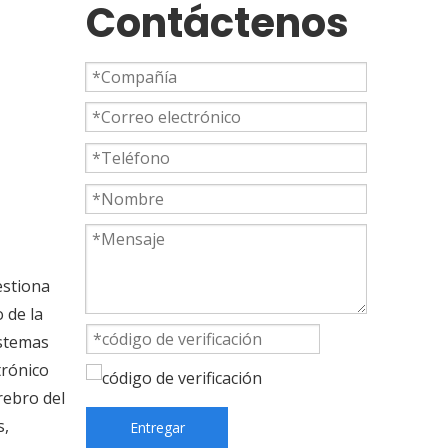
Contáctenos
estiona
o de la
istemas
trónico
rebro del
s,
Entregar