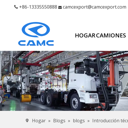
+86-13335550888
camcexport@camcexport.com


HOGAR
CAMIONES
Hogar
»
Blogs
»
blogs
»
Introducción téc